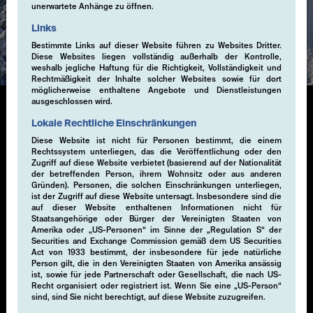
unerwartete Anhänge zu öffnen.
Expertise
Links
Bestimmte Links auf dieser Website führen zu Websites Dritter.
Diese Websites liegen vollständig außerhalb der Kontrolle,
weshalb jegliche Haftung für die Richtigkeit, Vollständigkeit und
Rechtmäßigkeit der Inhalte solcher Websites sowie für dort
möglicherweise enthaltene Angebote und Dienstleistungen
ausgeschlossen wird.
Lokale Rechtliche Einschränkungen
Single-Volatility
Diese Website ist nicht für Personen bestimmt, die einem
Rechtssystem unterliegen, das die Veröffentlichung oder den
Zugriff auf diese Website verbietet (basierend auf der Nationalität
Die Generierung von zusätzlichem Alpha durch
der betreffenden Person, ihrem Wohnsitz oder aus anderen
systematische Derivatestrategien, insbesondere
Gründen). Personen, die solchen Einschränkungen unterliegen,
ist der Zugriff auf diese Website untersagt. Insbesondere sind die
durch den Verkauf von Volatilität, ist ein wesentlicher
auf dieser Website enthaltenen Informationen nicht für
Bestandteil unseres Anlageansatzes. Indem wir
Staatsangehörige oder Bürger der Vereinigten Staaten von
Volatilität innerhalb eines risikokontrollierten Rahmens
Amerika oder „US-Personen“ im Sinne der „Regulation S“ der
verkaufen, nutzen wir die Prämie aus
Securities and Exchange Commission gemäß dem US Securities
Act von 1933 bestimmt, der insbesondere für jede natürliche
Marktineffizienzen. Diese Strategie wird durch einen
Person gilt, die in den Vereinigten Staaten von Amerika ansässig
disziplinierten, regelbasierten Prozess umgesetzt, der
ist, sowie für jede Partnerschaft oder Gesellschaft, die nach US-
darauf abzielt, Chancen unter verschiedenen
Recht organisiert oder registriert ist. Wenn Sie eine „US-Person“
sind, sind Sie nicht berechtigt, auf diese Website zuzugreifen.
Marktbedingungen zu nutzen. Unsere EMCORE