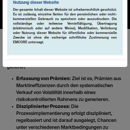
Systematic Cashflow Solution ist auf Währungen,
Nutzung dieser Website
Aktien, Anleihen oder Rohstoffe anwendbar.
Der gesamte Inhalt dieser Website ist urheberrechtlich geschützt.
Es ist zulässig, einzelne Seiten für den persönlichen oder nicht-
kommerziellen Gebrauch zu speichern oder auszudrucken. Die
vollständige oder teilweise Vervielfältigung, Übertragung
(elektronisch oder auf andere Weise), Modifikation, Verlinkung
oder Nutzung dieser Website für öffentliche oder kommerzielle
Zwecke ist ohne die vorherige schriftliche Zustimmung von
EMCORE untersagt.
Der systematische Charakter dieser Derivatstrategien
ermöglicht es uns, in einer transparenten und liquiden
Struktur zu agieren. Zu den wichtigsten Funktionen
gehören:
Erfassung von Prämien:
Ziel ist es, Prämien aus
Marktineffizienzen durch den systematischen
Verkauf von Volatilität innerhalb eines
risikokontrollierten Rahmens zu generieren.
Disziplinierter Prozess:
Die
Prozessimplementierung erfolgt diszipliniert,
regelbasiert und ist darauf ausgelegt, Chancen
unter verschiedenen Marktbedingungen zu