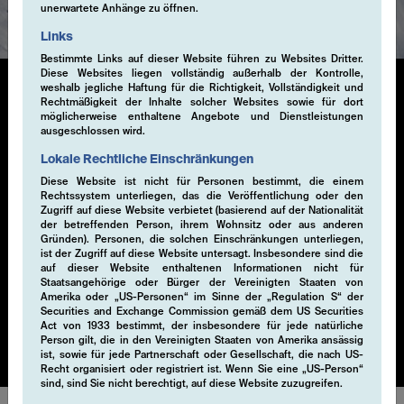
unerwartete Anhänge zu öffnen.
Links
Bestimmte Links auf dieser Website führen zu Websites Dritter.
Diese Websites liegen vollständig außerhalb der Kontrolle,
weshalb jegliche Haftung für die Richtigkeit, Vollständigkeit und
Rechtmäßigkeit der Inhalte solcher Websites sowie für dort
Liquid Alternatives
möglicherweise enthaltene Angebote und Dienstleistungen
ausgeschlossen wird.
Lokale Rechtliche Einschränkungen
Unsere liquiden alternativen Anlagelösungen nutzen
Diese Website ist nicht für Personen bestimmt, die einem
Derivate, um durch innovative Strategien, die
Rechtssystem unterliegen, das die Veröffentlichung oder den
traditionelle Portfolios ergänzen, systematisch
Zugriff auf diese Website verbietet (basierend auf der Nationalität
zusätzliches Alpha zu generieren. Durch den flexiblen
der betreffenden Person, ihrem Wohnsitz oder aus anderen
Gründen). Personen, die solchen Einschränkungen unterliegen,
Zugriff ermöglichen diese Lösungen eine schnelle
ist der Zugriff auf diese Website untersagt. Insbesondere sind die
Reaktion auf Marktveränderungen. Sie bieten robuste
auf dieser Website enthaltenen Informationen nicht für
und massgeschneiderte Optionen zur Diversifizierung
Staatsangehörige oder Bürger der Vereinigten Staaten von
Amerika oder „US-Personen“ im Sinne der „Regulation S“ der
von Portfolios, zur Navigation in komplexen Märkten
Securities and Exchange Commission gemäß dem US Securities
und zur Erzielung risikobereinigter Renditen.
Act von 1933 bestimmt, der insbesondere für jede natürliche
Person gilt, die in den Vereinigten Staaten von Amerika ansässig
ist, sowie für jede Partnerschaft oder Gesellschaft, die nach US-
Recht organisiert oder registriert ist. Wenn Sie eine „US-Person“
sind, sind Sie nicht berechtigt, auf diese Website zuzugreifen.