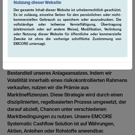
Nutzung dieser Website
Der gesamte Inhalt dieser Website ist urheberrechtlich geschützt.
Unsere Strategien können auf verschiedene einzelne
Es ist zulässig, einzelne Seiten für den persönlichen oder nicht-
Anlageklassen oder eine Kombination davon
kommerziellen Gebrauch zu speichern oder auszudrucken. Die
vollständige oder teilweise Vervielfältigung, Übertragung
angewendet werden.
(elektronisch oder auf andere Weise), Modifikation, Verlinkung
oder Nutzung dieser Website für öffentliche oder kommerzielle
Zwecke ist ohne die vorherige schriftliche Zustimmung von
Single-Volatility
EMCORE untersagt.
Die Generierung von zusätzlichem Alpha durch
systematische Derivatestrategien, insbesondere
durch den Verkauf von Volatilität, ist ein wesentlicher
Bestandteil unseres Anlageansatzes. Indem wir
Volatilität innerhalb eines risikokontrollierten Rahmens
verkaufen, nutzen wir die Prämie aus
Marktineffizienzen. Diese Strategie wird durch einen
disziplinierten, regelbasierten Prozess umgesetzt, der
darauf abzielt, Chancen unter verschiedenen
Marktbedingungen zu nutzen. Unsere EMCORE
Systematic Cashflow Solution ist auf Währungen,
Aktien, Anleihen oder Rohstoffe anwendbar.