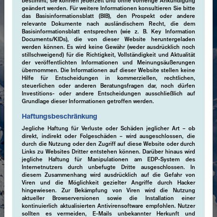
bestimmt; sie können jederzeit und ohne vorherige Ankündigung
geändert werden. Für weitere Informationen konsultieren Sie bitte
das Basisinformationsblatt (BIB), den Prospekt oder andere
relevante Dokumente nach ausländischem Recht, die dem
Basisinformationsblatt entsprechen (wie z. B. Key Information
Documents/KIDs), die von dieser Website heruntergeladen
werden können. Es wird keine Gewähr (weder ausdrücklich noch
stillschweigend) für die Richtigkeit, Vollständigkeit und Aktualität
der veröffentlichten Informationen und Meinungsäußerungen
übernommen. Die Informationen auf dieser Website stellen keine
Hilfe für Entscheidungen in kommerziellen, rechtlichen,
steuerlichen oder anderen Beratungsfragen dar, noch dürfen
Investitions- oder andere Entscheidungen ausschließlich auf
Grundlage dieser Informationen getroffen werden.
Haftungsbeschränkung
Jegliche Haftung für Verluste oder Schäden jeglicher Art – ob
direkt, indirekt oder Folgeschäden – wird ausgeschlossen, die
durch die Nutzung oder den Zugriff auf diese Website oder durch
Links zu Websites Dritter entstehen können. Darüber hinaus wird
jegliche Haftung für Manipulationen am EDP-System des
Internetnutzers durch unbefugte Dritte ausgeschlossen. In
diesem Zusammenhang wird ausdrücklich auf die Gefahr von
Viren und die Möglichkeit gezielter Angriffe durch Hacker
hingewiesen. Zur Bekämpfung von Viren wird die Nutzung
aktueller Browserversionen sowie die Installation einer
kontinuierlich aktualisierten Antivirensoftware empfohlen. Nutzer
Expertise
sollten es vermeiden, E-Mails unbekannter Herkunft und