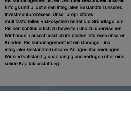
Risikomanagement ist ein zentraler Bestandteil unseres
Erfolgs und bildet einen integralen Bestandteil unseres
Investmentprozesses. Unser proprietäres
multifaktorielles Risikosystem bildet die Grundlage, um
Risiken kontinuierlich zu bewerten und zu überwachen.
Wir handeln ausschliesslich im besten Interesse unserer
Kunden. Risikomanagement ist ein ständiger und
integraler Bestandteil unserer Anlageentscheidungen.
Wir sind vollständig unabhängig und verfügen über eine
solide Kapitalausstattung.