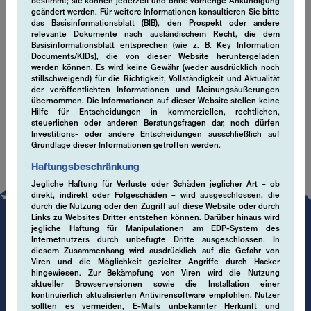
bestimmt; sie können jederzeit und ohne vorherige Ankündigung
geändert werden. Für weitere Informationen konsultieren Sie bitte
das Basisinformationsblatt (BIB), den Prospekt oder andere
Cookies
relevante Dokumente nach ausländischem Recht, die dem
Basisinformationsblatt entsprechen (wie z. B. Key Information
Documents/KIDs), die von dieser Website heruntergeladen
Diese Website verwendet Cookies, um die Benutzerfreundlichkeit
werden können. Es wird keine Gewähr (weder ausdrücklich noch
zu verbessern. Durch die Nutzung dieser Website erklären Sie
stillschweigend) für die Richtigkeit, Vollständigkeit und Aktualität
der veröffentlichten Informationen und Meinungsäußerungen
sich mit der Verwendung von Cookies einverstanden sowie in der
übernommen. Die Informationen auf dieser Website stellen keine
Datenschutzerklärung, wo Sie weitere Informationen zu Cookies
Hilfe für Entscheidungen in kommerziellen, rechtlichen,
finden. Link: Datenschutzerklärung.
steuerlichen oder anderen Beratungsfragen dar, noch dürfen
Investitions- oder andere Entscheidungen ausschließlich auf
Grundlage dieser Informationen getroffen werden.
Haftungsbeschränkung
Jegliche Haftung für Verluste oder Schäden jeglicher Art – ob
direkt, indirekt oder Folgeschäden – wird ausgeschlossen, die
durch die Nutzung oder den Zugriff auf diese Website oder durch
Links zu Websites Dritter entstehen können. Darüber hinaus wird
jegliche Haftung für Manipulationen am EDP-System des
Internetnutzers durch unbefugte Dritte ausgeschlossen. In
diesem Zusammenhang wird ausdrücklich auf die Gefahr von
Viren und die Möglichkeit gezielter Angriffe durch Hacker
hingewiesen. Zur Bekämpfung von Viren wird die Nutzung
aktueller Browserversionen sowie die Installation einer
kontinuierlich aktualisierten Antivirensoftware empfohlen. Nutzer
sollten es vermeiden, E-Mails unbekannter Herkunft und