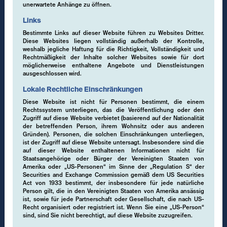
unerwartete Anhänge zu öffnen.
Links
Datenschutz
Bestimmte Links auf dieser Website führen zu Websites Dritter.
Diese Websites liegen vollständig außerhalb der Kontrolle,
Nutzungsbedingungen
weshalb jegliche Haftung für die Richtigkeit, Vollständigkeit und
Rechtmäßigkeit der Inhalte solcher Websites sowie für dort
Regulatorische Informationen
möglicherweise enthaltene Angebote und Dienstleistungen
ausgeschlossen wird.
Haftungsausschluss
Lokale Rechtliche Einschränkungen
Cookies
Diese Website ist nicht für Personen bestimmt, die einem
Rechtssystem unterliegen, das die Veröffentlichung oder den
Zugriff auf diese Website verbietet (basierend auf der Nationalität
der betreffenden Person, ihrem Wohnsitz oder aus anderen
Gründen). Personen, die solchen Einschränkungen unterliegen,
ist der Zugriff auf diese Website untersagt. Insbesondere sind die
()
auf dieser Website enthaltenen Informationen nicht für
Staatsangehörige oder Bürger der Vereinigten Staaten von
Amerika oder „US-Personen“ im Sinne der „Regulation S“ der
Switch
Securities and Exchange Commission gemäß dem US Securities
Act von 1933 bestimmt, der insbesondere für jede natürliche
Person gilt, die in den Vereinigten Staaten von Amerika ansässig
ist, sowie für jede Partnerschaft oder Gesellschaft, die nach US-
EMCORE AG
Recht organisiert oder registriert ist. Wenn Sie eine „US-Person“
Pflugstrasse 20
sind, sind Sie nicht berechtigt, auf diese Website zuzugreifen.
9490 Vaduz