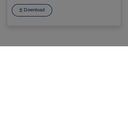
Download
EMCORE
Volatility Picture June 2024
Download
EMCORE
Volatility Picture May 2024
Download