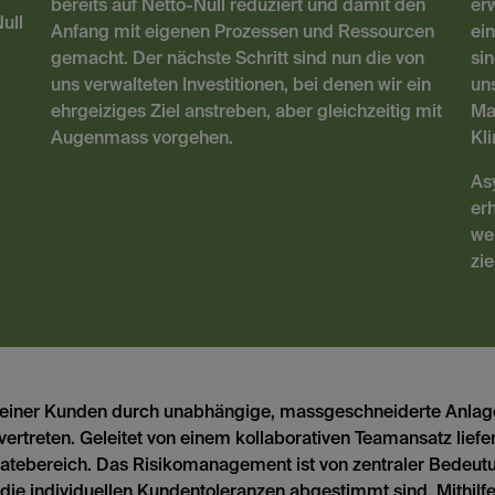
bereits auf Netto-Null reduziert und damit den
er
ull
Anfang mit eigenen Prozessen und Ressourcen
ei
gemacht. Der nächste Schritt sind nun die von
si
uns verwalteten Investitionen, bei denen wir ein
un
ehrgeiziges Ziel anstreben, aber gleichzeitig mit
Ma
Augenmass vorgehen.
Kl
As
erh
we
zie
 seiner Kunden durch unabhängige, massgeschneiderte Anlag
vertreten. Geleitet von einem kollaborativen Teamansatz liefer
tebereich. Das Risikomanagement ist von zentraler Bedeutung
uf die individuellen Kundentoleranzen abgestimmt sind. Mithil