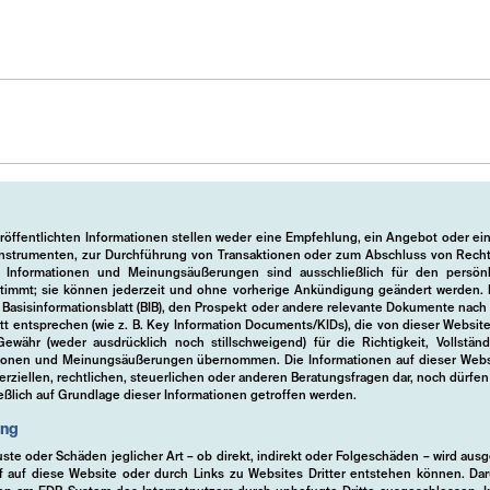
eröffentlichten Informationen stellen weder eine Empfehlung, ein Angebot oder e
instrumenten, zur Durchführung von Transaktionen oder zum Abschluss von Rechts
ten Informationen und Meinungsäußerungen sind ausschließlich für den persö
timmt; sie können jederzeit und ohne vorherige Ankündigung geändert werden. F
s Basisinformationsblatt (BIB), den Prospekt oder andere relevante Dokumente nac
tt entsprechen (wie z. B. Key Information Documents/KIDs), die von dieser Websi
währ (weder ausdrücklich noch stillschweigend) für die Richtigkeit, Vollständ
tionen und Meinungsäußerungen übernommen. Die Informationen auf dieser Websit
ziellen, rechtlichen, steuerlichen oder anderen Beratungsfragen dar, noch dürfen 
ßlich auf Grundlage dieser Informationen getroffen werden.
ung
uste oder Schäden jeglicher Art – ob direkt, indirekt oder Folgeschäden – wird aus
 auf diese Website oder durch Links zu Websites Dritter entstehen können. Dar