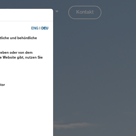
Über uns
DEU
Kontakt
ENG
|
DEU
htliche und behördliche
d leben oder von dem
e Website gibt, nutzen Sie
stor