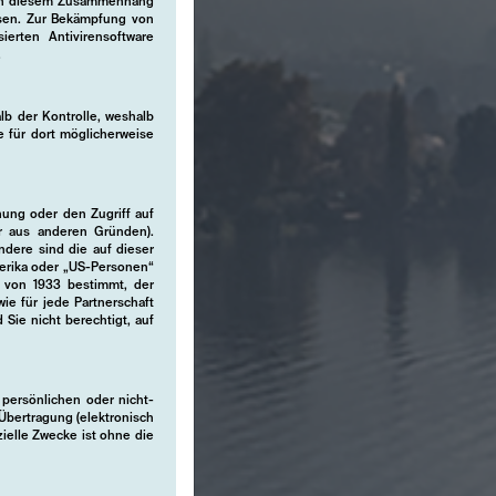
. In diesem Zusammenhang
iesen. Zur Bekämpfung von
sierten Antivirensoftware
.
lb der Kontrolle, weshalb
ie für dort möglicherweise
hung oder den Zugriff auf
er aus anderen Gründen).
ndere sind die auf dieser
merika oder „US-Personen“
 von 1933 bestimmt, der
wie für jede Partnerschaft
 Sie nicht berechtigt, auf
n persönlichen oder nicht-
Übertragung (elektronisch
ielle Zwecke ist ohne die