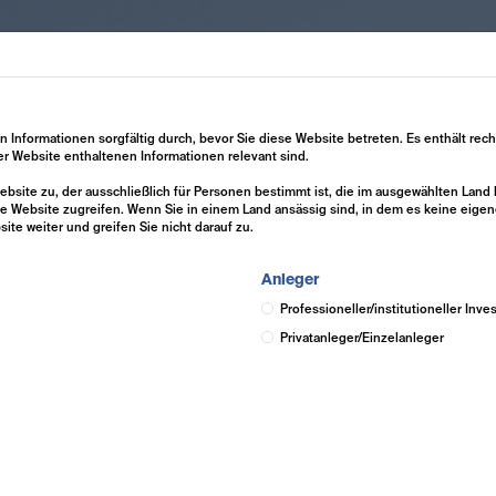
Expertise
Investment Solutions
Insights
en Informationen sorgfältig durch, bevor Sie diese Website betreten. Es enthält rec
ser Website enthaltenen Informationen relevant sind.
 Website zu, der ausschließlich für Personen bestimmt ist, die im ausgewählten Lan
e Website zugreifen. Wenn Sie in einem Land ansässig sind, in dem es keine eigen
site weiter und greifen Sie nicht darauf zu.
Anleger
Professioneller/institutioneller Inve
Privatanleger/Einzelanleger