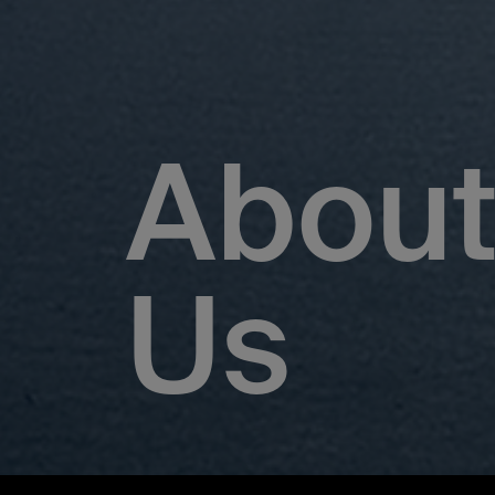
Abou
Us