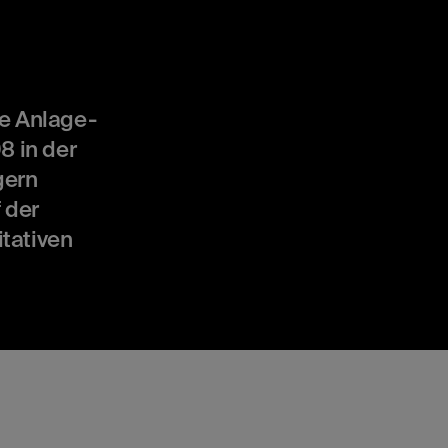
ve Anlage-
 in der
gern
 der
tativen