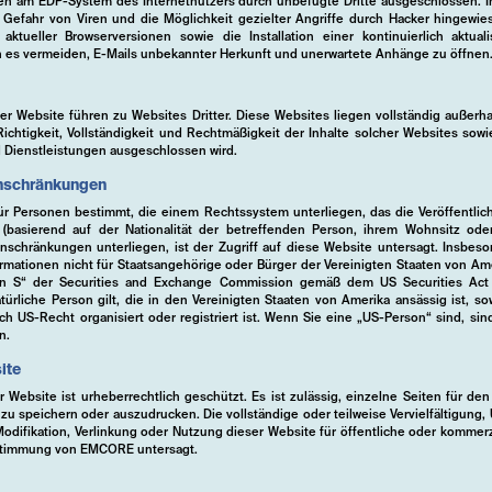
nen am EDP-System des Internetnutzers durch unbefugte Dritte ausgeschlossen
e Gefahr von Viren und die Möglichkeit gezielter Angriffe durch Hacker hingew
ktueller Browserversionen sowie die Installation einer kontinuierlich aktuali
n es vermeiden, E-Mails unbekannter Herkunft und unerwartete Anhänge zu öffnen
er Website führen zu Websites Dritter. Diese Websites liegen vollständig außerha
Richtigkeit, Vollständigkeit und Rechtmäßigkeit der Inhalte solcher Websites sow
 Dienstleistungen ausgeschlossen wird.
inschränkungen
für Personen bestimmt, die einem Rechtssystem unterliegen, das die Veröffentlic
 (basierend auf der Nationalität der betreffenden Person, ihrem Wohnsitz od
nschränkungen unterliegen, ist der Zugriff auf diese Website untersagt. Insbeso
rmationen nicht für Staatsangehörige oder Bürger der Vereinigten Staaten von A
on S“ der Securities and Exchange Commission gemäß dem US Securities Act
ürliche Person gilt, die in den Vereinigten Staaten von Amerika ansässig ist, so
ch US-Recht organisiert oder registriert ist. Wenn Sie eine „US-Person“ sind, sind
n.
ite
 Website ist urheberrechtlich geschützt. Es ist zulässig, einzelne Seiten für de
u speichern oder auszudrucken. Die vollständige oder teilweise Vervielfältigung, 
Modifikation, Verlinkung oder Nutzung dieser Website für öffentliche oder kommerz
Zustimmung von EMCORE untersagt.