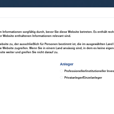
Expertise
Investment Solutions
Insights
en Informationen sorgfältig durch, bevor Sie diese Website betreten. Es enthält rec
ser Website enthaltenen Informationen relevant sind.
 Website zu, der ausschließlich für Personen bestimmt ist, die im ausgewählten Lan
e Website zugreifen. Wenn Sie in einem Land ansässig sind, in dem es keine eigen
site weiter und greifen Sie nicht darauf zu.
Anleger
Professioneller/institutioneller Inve
Privatanleger/Einzelanleger