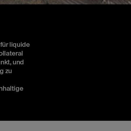
ür liquide
llateral
nkt, und
ng zu
hhaltige