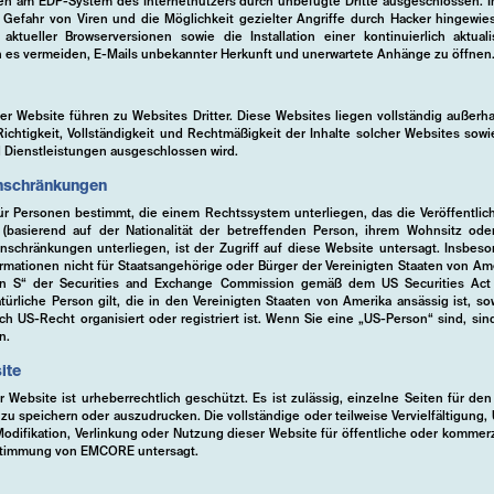
nen am EDP-System des Internetnutzers durch unbefugte Dritte ausgeschlossen
e Gefahr von Viren und die Möglichkeit gezielter Angriffe durch Hacker hingew
ktueller Browserversionen sowie die Installation einer kontinuierlich aktuali
n es vermeiden, E-Mails unbekannter Herkunft und unerwartete Anhänge zu öffnen
er Website führen zu Websites Dritter. Diese Websites liegen vollständig außerha
Richtigkeit, Vollständigkeit und Rechtmäßigkeit der Inhalte solcher Websites sow
 Dienstleistungen ausgeschlossen wird.
inschränkungen
für Personen bestimmt, die einem Rechtssystem unterliegen, das die Veröffentlic
 (basierend auf der Nationalität der betreffenden Person, ihrem Wohnsitz od
nschränkungen unterliegen, ist der Zugriff auf diese Website untersagt. Insbeso
rmationen nicht für Staatsangehörige oder Bürger der Vereinigten Staaten von A
on S“ der Securities and Exchange Commission gemäß dem US Securities Act
ürliche Person gilt, die in den Vereinigten Staaten von Amerika ansässig ist, so
ch US-Recht organisiert oder registriert ist. Wenn Sie eine „US-Person“ sind, sind
n.
ite
 Website ist urheberrechtlich geschützt. Es ist zulässig, einzelne Seiten für de
u speichern oder auszudrucken. Die vollständige oder teilweise Vervielfältigung, 
Modifikation, Verlinkung oder Nutzung dieser Website für öffentliche oder kommerz
Zustimmung von EMCORE untersagt.