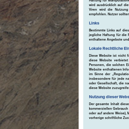
Haftung für Manipulatio
wird ausdrücklich auf di
Viren wird die Nutzung a
empfohlen. Nutzer sollte
Links
Bestimmte Links auf dies
jegliche Haftung für die 
enthaltene Angebote und
Lokale Rechtliche E
Diese Website ist nicht 
diese Website verbietet
Personen, die solchen Ei
Website enthaltenen Info
im Sinne der „Regulati
insbesondere für jede nat
oder Gesellschaft, die na
diese Website zuzugreife
Nutzung dieser Webs
Der gesamte Inhalt dieser
kommerziellen Gebrauch z
oder auf andere Weise), 
vorherige schriftliche 