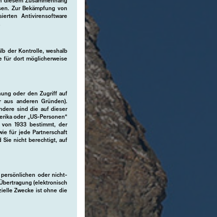
. In diesem Zusammenhang
iesen. Zur Bekämpfung von
sierten Antivirensoftware
.
lb der Kontrolle, weshalb
ie für dort möglicherweise
hung oder den Zugriff auf
er aus anderen Gründen).
ndere sind die auf dieser
merika oder „US-Personen“
 von 1933 bestimmt, der
wie für jede Partnerschaft
 Sie nicht berechtigt, auf
n persönlichen oder nicht-
Übertragung (elektronisch
ielle Zwecke ist ohne die