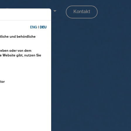
Über uns
DEU
Kontakt
ENG
|
DEU
htliche und behördliche
d leben oder von dem
e Website gibt, nutzen Sie
stor