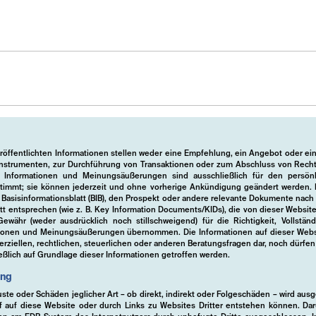
eröffentlichten Informationen stellen weder eine Empfehlung, ein Angebot oder e
instrumenten, zur Durchführung von Transaktionen oder zum Abschluss von Rechts
ten Informationen und Meinungsäußerungen sind ausschließlich für den persö
timmt; sie können jederzeit und ohne vorherige Ankündigung geändert werden. F
s Basisinformationsblatt (BIB), den Prospekt oder andere relevante Dokumente nac
tt entsprechen (wie z. B. Key Information Documents/KIDs), die von dieser Websi
währ (weder ausdrücklich noch stillschweigend) für die Richtigkeit, Vollständ
tionen und Meinungsäußerungen übernommen. Die Informationen auf dieser Websit
ziellen, rechtlichen, steuerlichen oder anderen Beratungsfragen dar, noch dürfen 
ßlich auf Grundlage dieser Informationen getroffen werden.
ung
uste oder Schäden jeglicher Art – ob direkt, indirekt oder Folgeschäden – wird aus
 auf diese Website oder durch Links zu Websites Dritter entstehen können. Dar